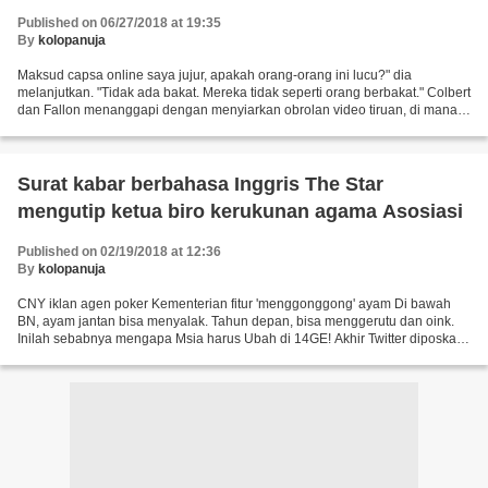
Published on 06/27/2018 at 19:35
By
kolopanuja
Maksud capsa online saya jujur, apakah orang-orang ini lucu?" dia
melanjutkan. "Tidak ada bakat. Mereka tidak seperti orang berbakat." Colbert
dan Fallon menanggapi dengan menyiarkan obrolan video tiruan, di mana
mereka berbicara satu sama lain sebagai...
Surat kabar berbahasa Inggris The Star
mengutip ketua biro kerukunan agama Asosiasi
Published on 02/19/2018 at 12:36
By
kolopanuja
CNY iklan agen poker Kementerian fitur 'menggonggong' ayam Di bawah
BN, ayam jantan bisa menyalak. Tahun depan, bisa menggerutu dan oink.
Inilah sebabnya mengapa Msia harus Ubah di 14GE! Akhir Twitter diposkan
oleh Lewati kericau post by @cheeChingy Tidak...