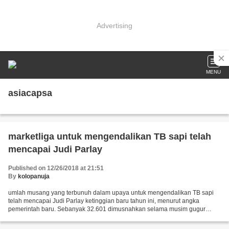
Advertising
MENU
asiacapsa
marketliga untuk mengendalikan TB sapi telah
mencapai Judi Parlay
Published on 12/26/2018 at 21:51
By
kolopanuja
umlah musang yang terbunuh dalam upaya untuk mengendalikan TB sapi
telah mencapai Judi Parlay ketinggian baru tahun ini, menurut angka
pemerintah baru. Sebanyak 32.601 dimusnahkan selama musim gugur
dalam operasi yang dilakukan di 30 wilayah Inggris....