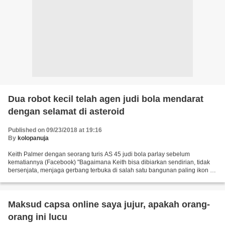
Dua robot kecil telah agen judi bola mendarat
dengan selamat di asteroid
Published on 09/23/2018 at 19:16
By
kolopanuja
Keith Palmer dengan seorang turis AS 45 judi bola parlay sebelum
kematiannya (Facebook) "Bagaimana Keith bisa dibiarkan sendirian, tidak
bersenjata, menjaga gerbang terbuka di salah satu bangunan paling ikon di
dunia dan salah satu target teroris paling...
Maksud capsa online saya jujur, apakah orang-
orang ini lucu